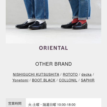
OTHER BRAND
NISHIGUCHI KUTSUSHITA
/
ROTOTO
/
decka
/
Yonetomi
/
BOOT BLACK
/
COLLONIL
/
SAPHIR
営業時間
火-土曜・隔週日曜 10:00-18:00