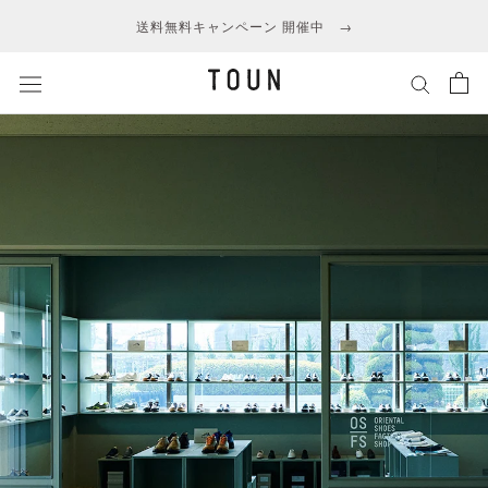
ス
送料無料キャンペーン 開催中 →
キ
ッ
プ
し
て
コ
ン
テ
ン
ツ
に
移
動
す
る