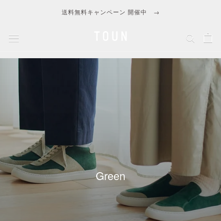
ス
送料無料キャンペーン 開催中 →
キ
ッ
プ
し
て
コ
ン
テ
ン
ツ
に
移
動
す
Green
る