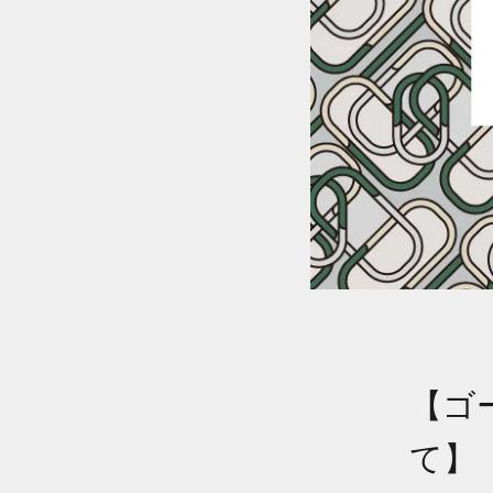
【ゴ
て】