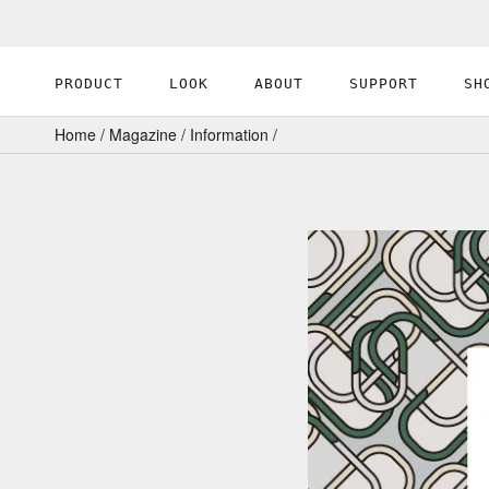
ス
キ
ッ
PRODUCT
LOOK
ABOUT
SUPPORT
SH
プ
PRODUCT
ABOUT
し
Home
/
Magazine
/
Information
/
て
コ
ン
テ
ン
ツ
に
移
動
す
る