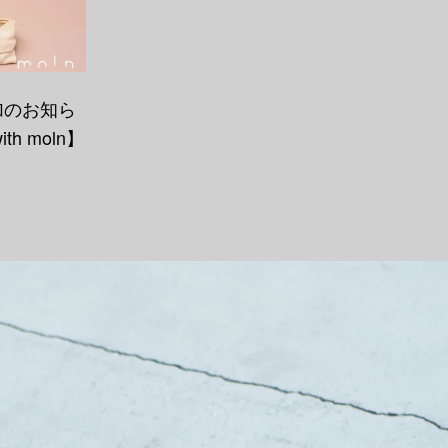
加のお知ら
with moln】