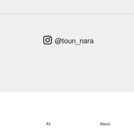
@toun_nara
All
About