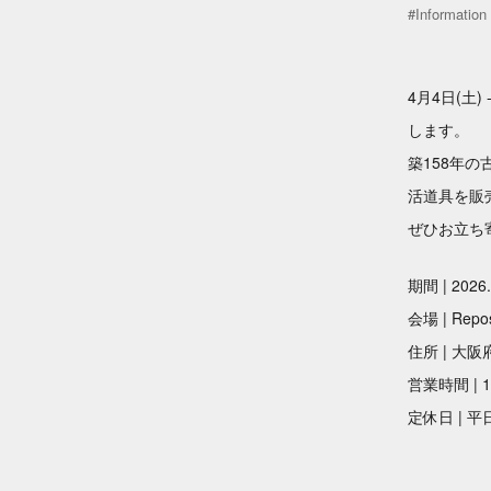
#Information
4
月4
日
(土
) 
します。
築158年
活道具を販
ぜひお立ち
期間 | 2026.4
会場 | Repos
住所 | 大阪
営業時間 | 11
定休日
| 