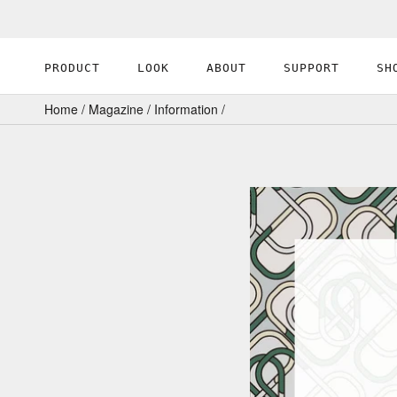
ス
キ
ッ
PRODUCT
LOOK
ABOUT
SUPPORT
SH
プ
PRODUCT
ABOUT
し
Home
/
Magazine
/
Information
/
て
コ
ン
テ
ン
ツ
に
移
動
す
る