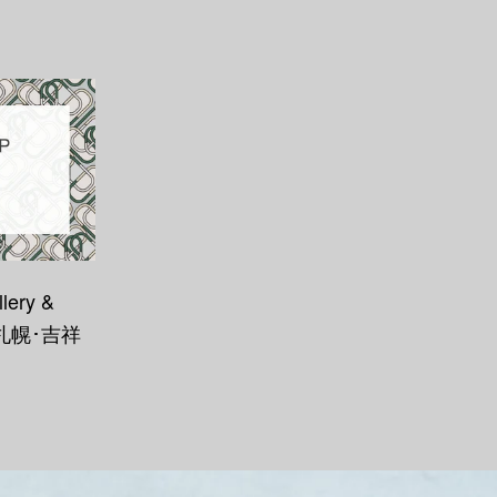
lery &
谷･札幌･吉祥