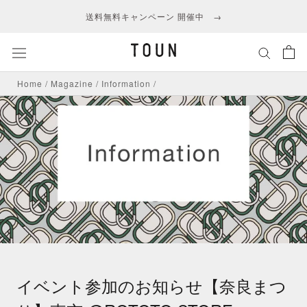
ス
送料無料キャンペーン 開催中 →
キ
ッ
プ
し
Home
/
Magazine
/
Information
/
て
コ
ン
テ
ン
ツ
に
移
動
す
る
イベント参加のお知らせ【奈良まつ