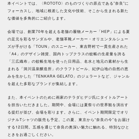
本イベントでは、〈ROTOTO〉のものづくりの原点である”奈良”に
フォーカスし、地域に根差した文化や技術、そこから生まれる新た
な価値を多角的にご紹介します。
会場では、創業70年を超える老舗の履物メーカー「HEP」による夏
の足元を彩るサンダルや、老舗革靴メーカー・オリエンタルシュー
ズが手がける「TOUN」のスニーカー、東吉野村で一貫生産された
「A4」のデザイン雑貨、国内トップクラスの蚊帳の生産量を誇る
「三広織布」の蚊帳生地を使った日用品、名水と地元の素材から生
まれる「洞川温泉醸造所」のクラフトビール、紀伊山地の自然の恵
みを生かした「TENKARA GELATO」のジェラートなど、ジャンル
を超えた多彩なブランドが集結します。
また、本イベントのために画家のテラダヒデジ氏にタイトルアート
を担当いただきました。期間中、会場には夏祭りの世界観を演出す
る提灯が並び、会場を彩ります。さらに、イベント期間限定でオリ
ジナルTシャツの販売も予定。この夏、東京から“奈良の今”をお届け
する12日間。五感を通じて奈良の奥深い魅力に触れる、特別なひと
ときをお過ごしください。