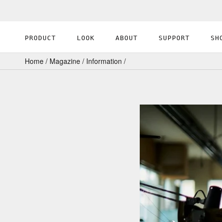
ス
キ
ッ
PRODUCT
LOOK
ABOUT
SUPPORT
SH
プ
PRODUCT
ABOUT
し
Home
/
Magazine
/
Information
/
て
コ
ン
テ
ン
ツ
に
移
動
す
る